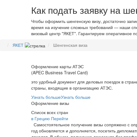
Как подать заявку на ше
Чтобы оформить шенгенскую визу, достаточно запис
время на изучение сложных требований — наши спе
визовый центр "ЯКЕТ". Гарантируем оперативное п
ЯКЕТ
Шенгенская виза
Оформление карты АТЭС
(APEC Business Travel Card)
это удобный документ для деловых поездок в стран
страны, входящие в организацию АТЭС.
Узнать больше
Узнать больше
Оформление визы
Список всех стран
в Грецию
Перейти
Самостоятельное получение визы сопряжено с опр
год обновляется и дополняется, посетить дипломат
доходов. В общем, получение документа без проф