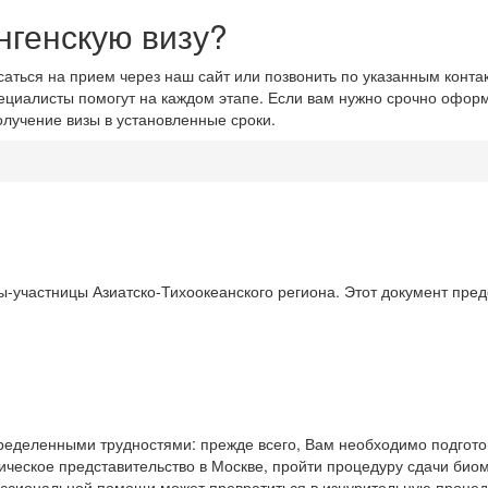
нгенскую визу?
аться на прием через наш сайт или позвонить по указанным контак
циалисты помогут на каждом этапе. Если вам нужно срочно оформ
олучение визы в установленные сроки.
ы-участницы Азиатско-Тихоокеанского региона. Этот документ пред
еделенными трудностями: прежде всего, Вам необходимо подготов
ическое представительство в Москве, пройти процедуру сдачи био
ессиональной помощи может превратиться в изнурительную проце