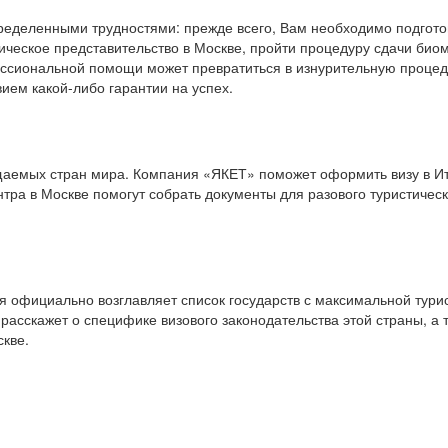
еделенными трудностями: прежде всего, Вам необходимо подготов
ическое представительство в Москве, пройти процедуру сдачи био
ессиональной помощи может превратиться в изнурительную проце
ием какой-либо гарантии на успех.
щаемых стран мира. Компания «ЯКЕТ» поможет оформить визу в Итал
нтра в Москве помогут собрать документы для разового туристиче
официально возглавляет список государств с максимальной турис
расскажет о специфике визового законодательства этой страны, а
скве.