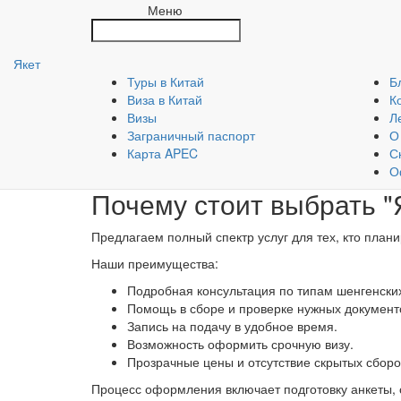
Оформляем карты АРЕС, визы во Францию, Китай, США, Тайвань
Меню
Тайвань
| Оформляем карты АРЕС, визы во Францию, Китай, С
Китай, США, Тайвань |
Якет
Шенгенская виза
Туры в Китай
Б
Виза в Китай
К
Визы
Л
Шенгенская виза открывает россиянам доступ к стр
Заграничный паспорт
О
"ЯКЕТ" в Москве помогает сделать процесс оформ
Карта APEC
С
сэкономите время и силы. Наши специалисты обесп
О
Почему стоит выбрать 
Предлагаем полный спектр услуг для тех, кто план
Наши преимущества:
Подробная консультация по типам шенгенских
Помощь в сборе и проверке нужных документ
Запись на подачу в удобное время.
Возможность оформить срочную визу.
Прозрачные цены и отсутствие скрытых сборо
Процесс оформления включает подготовку анкеты, с