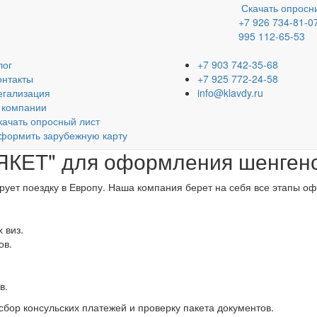
| Оформляем карты АРЕС, визы во Францию, Китай, США, Тайв
Скачать опросн
ША, Тайвань |
Оформляем карты АРЕС, визы во Францию, Китай,
+7 926 734-81-0
995 112-65-53
лог
+7 903 742-35-68
онтакты
+7 925 772-24-58
егализация
info@klavdy.ru
анам Европы, предоставляя возможность свободно путешествовать 
 компании
ления шенгенской визы максимально простым и удобным. Вы полу
качать опросный лист
ечат правильную подачу документов и помогут с подготовкой всех
формить зарубежную карту
"ЯКЕТ" для оформления шенген
ирует поездку в Европу. Наша компания берет на себя все этапы оф
 виз.
ов.
в.
бор консульских платежей и проверку пакета документов.