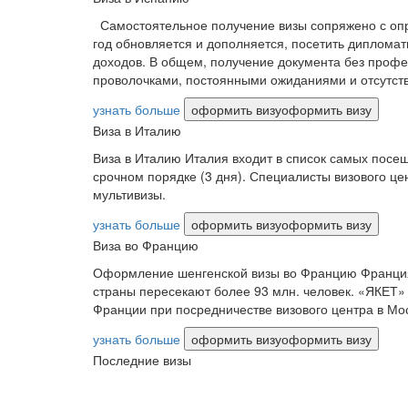
Самостоятельное получение визы сопряжено с опр
год обновляется и дополняется, посетить дипломат
доходов. В общем, получение документа без проф
проволочками, постоянными ожиданиями и отсутств
узнать больше
оформить визу
оформить визу
Виза в Италию
Виза в Италию Италия входит в список самых посе
срочном порядке (3 дня). Специалисты визового це
мультивизы.
узнать больше
оформить визу
оформить визу
Виза во Францию
Оформление шенгенской визы во Францию Франция 
страны пересекают более 93 млн. человек. «ЯКЕТ» 
Франции при посредничестве визового центра в Мо
узнать больше
оформить визу
оформить визу
Последние визы