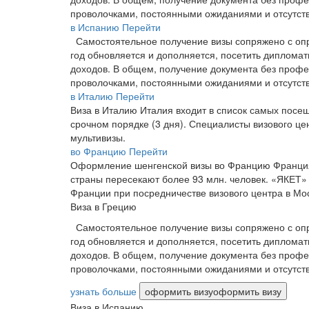
проволочками, постоянными ожиданиями и отсутств
в Испанию
Перейти
Самостоятельное получение визы сопряжено с опр
год обновляется и дополняется, посетить дипломат
доходов. В общем, получение документа без проф
проволочками, постоянными ожиданиями и отсутств
в Италию
Перейти
Виза в Италию Италия входит в список самых посе
срочном порядке (3 дня). Специалисты визового це
мультивизы.
во Францию
Перейти
Оформление шенгенской визы во Францию Франция 
страны пересекают более 93 млн. человек. «ЯКЕТ» 
Франции при посредничестве визового центра в Мо
Виза в Грецию
Самостоятельное получение визы сопряжено с опр
год обновляется и дополняется, посетить дипломат
доходов. В общем, получение документа без проф
проволочками, постоянными ожиданиями и отсутств
узнать больше
оформить визу
оформить визу
Виза в Испанию