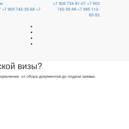
ань |
Оформляем карты АРЕС, визы во Францию, Китай, США,
ик
+7 926 734-81-07
+7 903
 США, Тайвань
| Оформляем карты АРЕС, визы во Францию,
7
+7 903 742-35-68
+7
742-35-68
+7 995 112-
65-53
внутри нескольких государств. Визовый центр
чите надежный и профессиональный сервис,
 необходимых бумаг.
ской визы?
ормления, от сбора документов до подачи заявки.