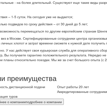
остальные - на более длительный. Существуют еще такие виды раз
вия – 1-5 суток. На сегодня уже не выдается;
ько подвидов по сроку действия – от 30 дней до 5 лет;
ет возможность перемещаться по другим европейским странам Шенг
виз в Москве. Сертифицированные сотрудники центра организовыв
з личных хлопот и затрат времени сможете к нужной дате получить 
но. У нас действует своя курьерская служба для оперативного сб
тр, Вы получаете гарантию положительного результата. Нередко н
ои планы относительно поездки. Мы же за счет большого опыта (с 
и преимущества
ость дистанционной подачи
Опыт работы 20 лет
Аккредитированные сотрудник
ация туров
бнее о компании
подробнее о компании