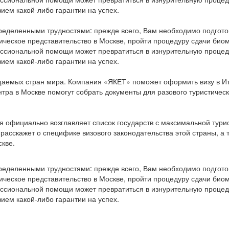
ием какой-либо гарантии на успех.
еделенными трудностями: прежде всего, Вам необходимо подготов
ическое представительство в Москве, пройти процедуру сдачи био
ессиональной помощи может превратиться в изнурительную проце
ием какой-либо гарантии на успех.
щаемых стран мира. Компания «ЯКЕТ» поможет оформить визу в Итал
нтра в Москве помогут собрать документы для разового туристиче
официально возглавляет список государств с максимальной турис
расскажет о специфике визового законодательства этой страны, а
скве.
еделенными трудностями: прежде всего, Вам необходимо подготов
ическое представительство в Москве, пройти процедуру сдачи био
ессиональной помощи может превратиться в изнурительную проце
ием какой-либо гарантии на успех.